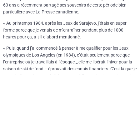
63 ans a récemment partagé ses souvenirs de cette période bien
particulière avec La Presse canadienne.
« Au printemps 1984, après les Jeux de Sarajevo, j’étais en super
forme parce que je venais de m’entraîner pendant plus de 1000
heures pour ça, a-t-il d’abord mentionné.
« Puis, quand j’ai commencé à penser à me qualifier pour les Jeux
olympiques de Los Angeles (en 1984), c’était seulement parce que
l’entreprise où je travaillais à l’époque _ elle me libérait l’hiver pour la
saison de ski de fond – éprouvait des ennuis financiers. C’est là que je
me suis dit que je pourrais faire un essai d’un mois chez moi, entre la
fin mars et la fin avril, en vélo, afin de voir si je progresse et que je
peux rivaliser avec les meilleurs cyclistes du Québec », a-t-il expliqué.
Les résultats étant probants, Harvey a éventuellement obtenu sa
place au sein de l’équipe olympique canadienne et il était aux
premières loges pour assister à la conquête de la médaille d’argent du
légendaire cycliste canadien Steve Bauer.
« Steve (Bauer) était le seul Canadien qui avait une chance de
médaille aux JO, c’était donc pour nous un honneur de l’épauler, a dit