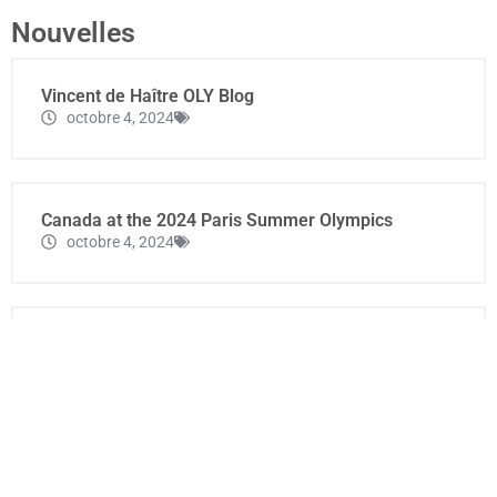
Nouvelles
Vincent de Haître OLY Blog
octobre 4, 2024
Canada at the 2024 Paris Summer Olympics
octobre 4, 2024
Olympian Vincent De Haître surprises Olympic Oval
speedskater with donation for training
octobre 4, 2024
Speed Skating Canada’s Post